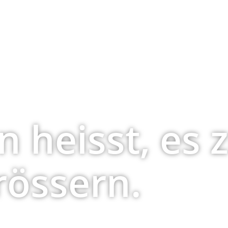
n heisst, es 
rössern.