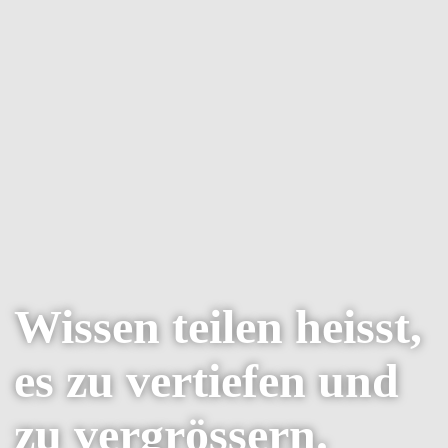
Wissen teilen heisst,
es zu vertiefen und
zu vergrössern.