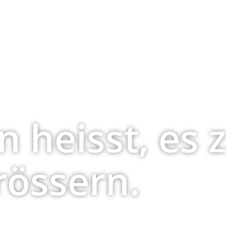
n heisst, es 
rössern.