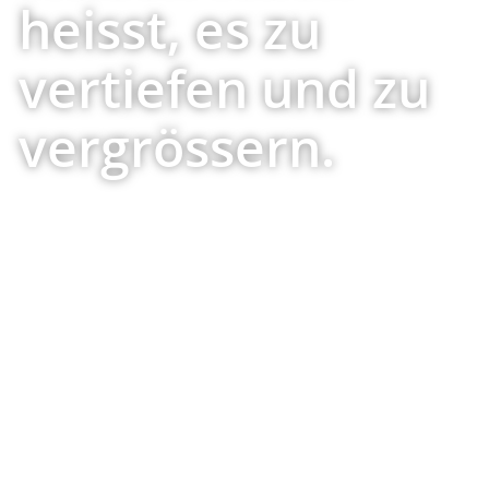
heisst, es zu
vertiefen und zu
vergrössern.