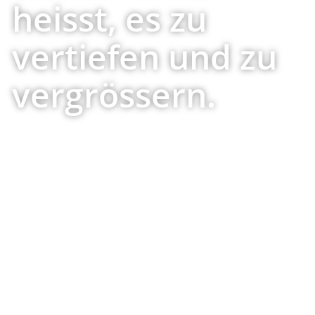
heisst, es zu
vertiefen und zu
vergrössern.