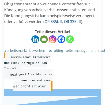
Obligationenrecht abweichende Vorschriften zur
Kündigung von Arbeitsverhältnissen enthalten sind.
Die Kündigungsfrist kann beispielsweise verlängert
oder verkürzt werden (
OR 335b II
,
OR 335c II
).
Teile diesen Artikel
#
arbeitsmarkt
bewerben
recruiting
selbstmanagement
stud
Post
previous post
Erfolgreich
navigation
und glücklich zugleich: Ein
Traum?
Post
next post
Flexibler aber
weniger autonom
navigation
wer profitiert wie?