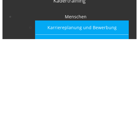
Kadertraining
Menschen
Karriereplanung und Bewerbung
Auftrittskompetenz und
Interviewtraining
Assessmenttraining
Coaching für Führungskräfte
Begleitprogramme für RAV-Kundinnen
und Kunden
Teams
Teambuilding