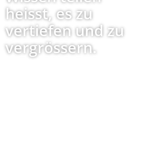
heisst, es zu
vertiefen und zu
vergrössern.