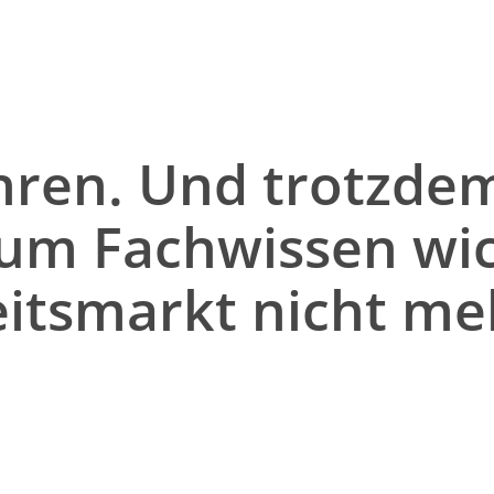
ahren. Und trotzde
m Fachwissen wich
itsmarkt nicht meh