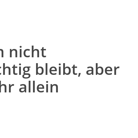
m nicht
tig bleibt, aber
r allein