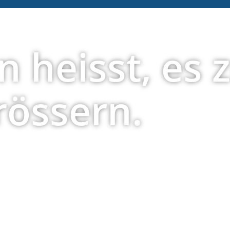
n heisst, es 
rössern.