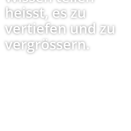
heisst, es zu
vertiefen und zu
vergrössern.