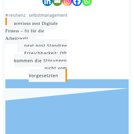
#
resilienz
selbstmanagement
Post
previous post
Digitale
navigation
Fitness – fit für die
Arbeitswelt
Post
next post
Ständige
Erreichbarkeit: Oft
navigation
kommen die Störungen
nicht vom
Vorgesetzten