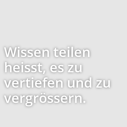
Wissen teilen
heisst, es zu
vertiefen und zu
vergrössern.