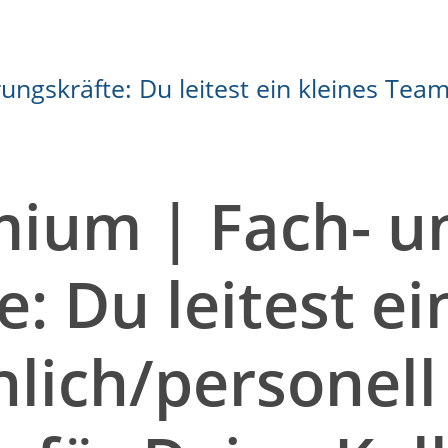
mium | Fach- u
: Du leitest e
hlich/personell