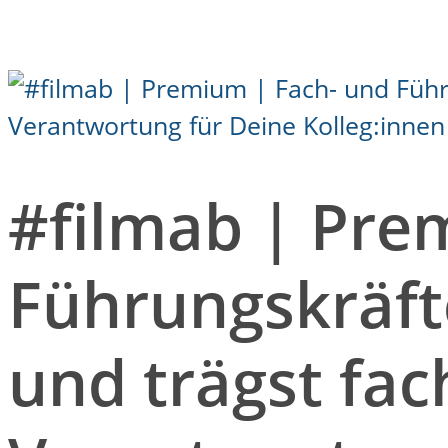
#filmab | Pre
Führungskräfte
und trägst fac