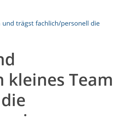
nd
in kleines Team
 die