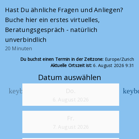
Hast Du ähnliche Fragen und Anliegen?
Buche hier ein erstes virtuelles,
Beratungsgespräch - natürlich
unverbindlich
20 Minuten
Du buchst einen Termin in der Zeitzone:
Europe/Zurich
Aktuelle Ortszeit ist:
6. August 2026 9:31
Datum auswählen
Do.
keyboard_arrow_left
keyb
Zurück
Wei
6. August 2026
Fr.
7. August 2026