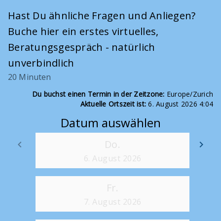
Hast Du ähnliche Fragen und Anliegen?
Buche hier ein erstes virtuelles,
Beratungsgespräch - natürlich
unverbindlich
20 Minuten
Du buchst einen Termin in der Zeitzone:
Europe/Zurich
Aktuelle Ortszeit ist:
6. August 2026 4:04
Datum auswählen
Do.
keyboard_arrow_left
keyboard_arrow_right
Zurück
We
6. August 2026
Fr.
7. August 2026