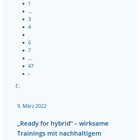
1
…
3
4
5
6
7
…
47
›
9. März 2022
„Ready for hybrid“ – wirksame
Trainings mit nachhaltigem