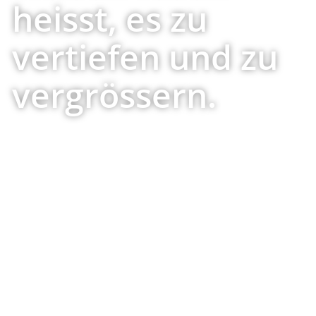
heisst, es zu
vertiefen und zu
vergrössern.