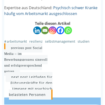
Expertise aus Deutschland:
Psychisch schwer Kranke
häufig vom Arbeitsmarkt ausgeschlossen
Teile diesen Artikel
#
arbeitsmarkt
resilienz
selbstmanagement
studien
Post
previous post
Social
navigation
Media – im
Bewerbungsprozess sinnvoll
und erfolgsversprechend
nutzen
Post
next post
Leitfaden für
Führungskräfte für den
navigation
Umgang mit psychisch
belasteten Personen