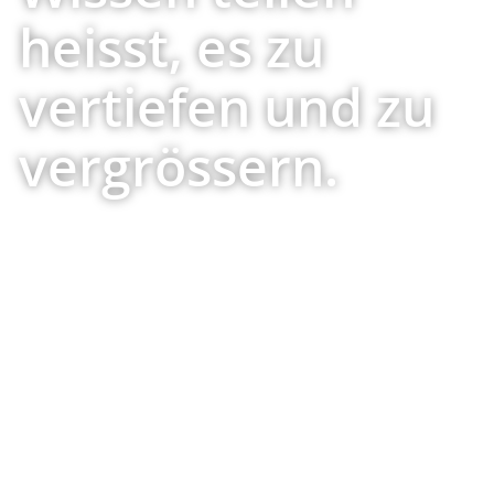
heisst, es zu
vertiefen und zu
vergrössern.