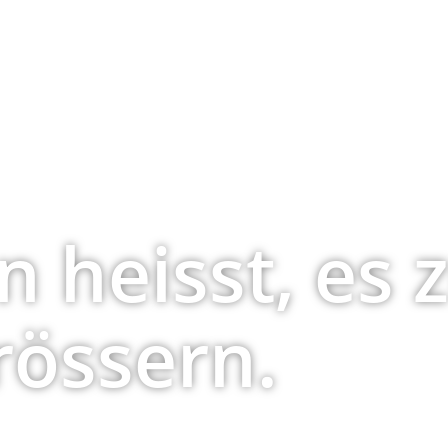
n heisst, es 
rössern.