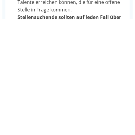
Talente erreichen können, die für eine offene
Stelle in Frage kommen.
Stellensuchende sollten auf jeden Fall über
gut gepflegte Social-Media-Profile
«auffindbar» sein. Spontanbewerbungen sind
weiterhin zu empfehlen.
Mehr Benefits und weniger Lohn
Es wird an vielen Orten nicht damit gerechnet,
dass in den Unternehmen im Jahr 2021 die Löhne
der Mitarbeitenden erhöht werden.
So werden auch aufgrund der Krise bei vielen
Unternehmen die Einstiegslöhne von neuen
Mitarbeitenden möglicherweise geringer
ausfallen als in den Jahren zuvor. Die Arbeitgeber
bieten anstelle von hohen Löhnen andere
Benefits an, wie etwa flexible Arbeitszeitmodelle,
eine besonders offene Firmenkultur, welche