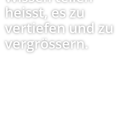
heisst, es zu
vertiefen und zu
vergrössern.