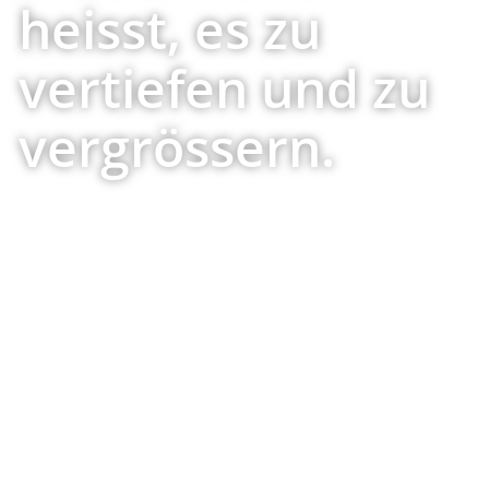
heisst, es zu
vertiefen und zu
vergrössern.