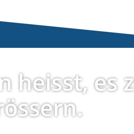
n heisst, es 
rössern.